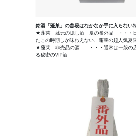
銘酒「蓬莱」の普段はなかなか手に入らない
★蓬莱 蔵元の隠し酒 夏の番外品 ・・・
たこの時期しか味わえない、蓬莱の超人気夏
★蓬莱 非売品の酒 ・・・通常は一般の店
る秘密のVIP酒