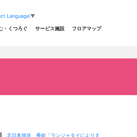
ect Language
▼
む・くつろぐ
サービス施設
フロアマップ
北日本放送 番組「ランジャタイによりま