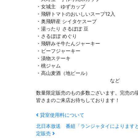
・女城主 ゆずカップ
・飛騨トマトのおいしいスープ12入
・奥飛騨産 シイタケスープ
・湯ったり さるぼぼ 豆
・さるぼぼ めぐり
・飛騨みそ牛たんジャーキー
・ビーフジャーキー
・漬物ステーキ
・桃ジャム
・高山麦酒（地ビール）
など
数量限定販売のもの多数ございます。完売の
皆さまのご来店お待ちしております！
貸室使用料について
北日本放送 番組「ランジャタイによります
定販売