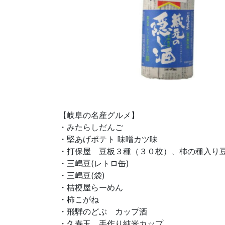
【岐阜の名産グルメ】
・みたらしだんご
・堅あげポテト 味噌カツ味
・打保屋 豆板３種（３０枚）、柿の種入り
・三嶋豆(レトロ缶)
・三嶋豆(袋)
・桔梗屋らーめん
・柿こがね
・飛騨のどぶ カップ酒
・久寿玉 手作り純米カップ