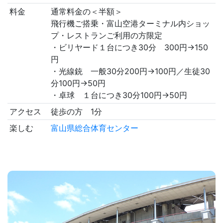
料金
通常料金の＜半額＞
飛行機ご搭乗・富山空港ターミナル内ショッ
プ・レストランご利用の方限定
・ビリヤード１台につき30分 300円→150
円
・光線銃 一般30分200円→100円／生徒30
分100円→50円
・卓球 １台につき30分100円→50円
アクセス
徒歩の方 1分
楽しむ
富山県総合体育センター