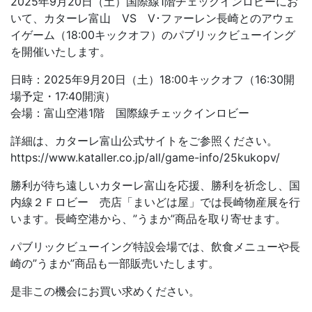
2025年9月20日（土）国際線1階チェックインロビーにお
いて、カターレ富山 VS V･ファーレン長崎とのアウェ
イゲーム（18:00キックオフ）のパブリックビューイング
を開催いたします。
日時：2025年9月20日（土）18:00キックオフ（16:30開
場予定・17:40開演）
会場：富山空港1階 国際線チェックインロビー
詳細は、カターレ富山公式サイトをご参照ください。
https://www.kataller.co.jp/all/game-info/25kukopv/
勝利が待ち遠しいカターレ富山を応援、勝利を祈念し、国
内線２Ｆロビー 売店「まいどは屋」では長崎物産展を行
います。長崎空港から、”うまか”商品を取り寄せます。
パブリックビューイング特設会場では、飲食メニューや長
崎の”うまか”商品も一部販売いたします。
是非この機会にお買い求めください。