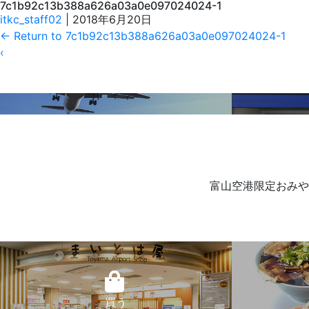
7c1b92c13b388a626a03a0e097024024-1
7c1b92c13b388a626a03a0e097024024-1.pdf
itkc_staff02
|
2018年6月20日
←
Return to 7c1b92c13b388a626a03a0e097024024-1
‹
本日のフライト情報
富山空港限定おみや
買う