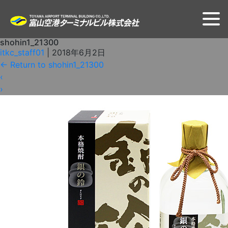
shohin1_21300
itkc_staff01
|
2018年6月2日
←
Return to shohin1_21300
‹
›