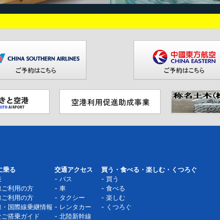
に乗る
交通アクセス
買う・食べる・楽しむ・くつろぐ
表
バス
買う
線ご利用の方
車
食べる
線ご利用の方
タクシー
楽しむ
線・国際線乗継情報
レンタカー
くつろぐ
なご搭乗ガイド
北陸新幹線