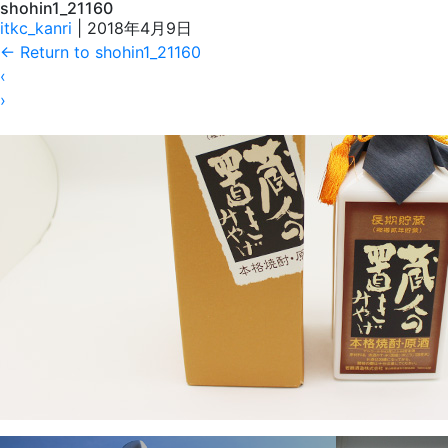
shohin1_21160
itkc_kanri
|
2018年4月9日
←
Return to shohin1_21160
‹
›