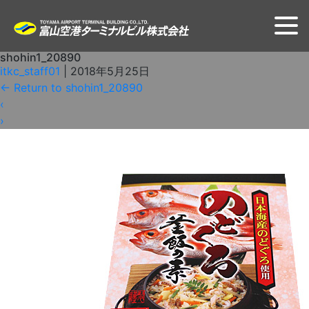
shohin1_20890
itkc_staff01
|
2018年5月25日
←
Return to shohin1_20890
‹
›