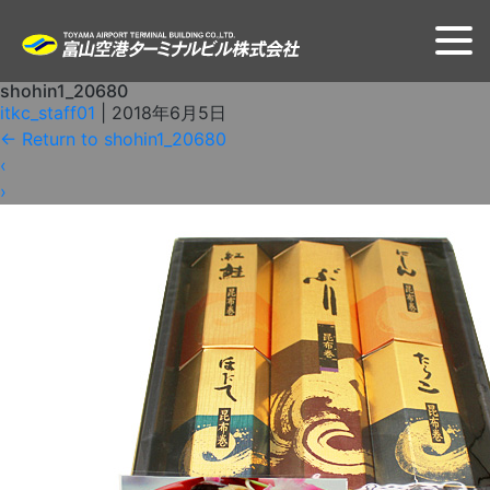
shohin1_20680
itkc_staff01
|
2018年6月5日
←
Return to shohin1_20680
‹
›