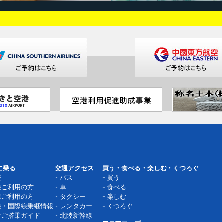
に乗る
交通アクセス
買う・食べる・楽しむ・くつろぐ
表
バス
買う
線ご利用の方
車
食べる
線ご利用の方
タクシー
楽しむ
線・国際線乗継情報
レンタカー
くつろぐ
なご搭乗ガイド
北陸新幹線