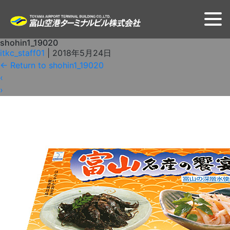
shohin1_19020
itkc_staff01
|
2018年5月24日
←
Return to shohin1_19020
‹
›