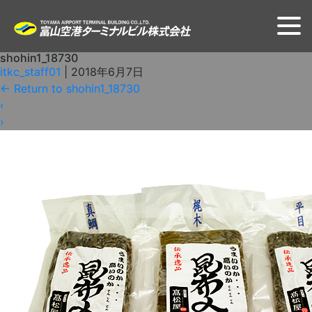
shohin1_18730
itkc_staff01
|
2018年6月7日
←
Return to shohin1_18730
‹
›