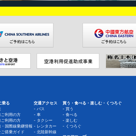
に乗る
交通アクセス
買う・食べる・楽しむ・くつろぐ
表
バス
買う
線ご利用の方
車
食べる
線ご利用の方
タクシー
楽しむ
線・国際線乗継情報
レンタカー
くつろぐ
なご搭乗ガイド
北陸新幹線