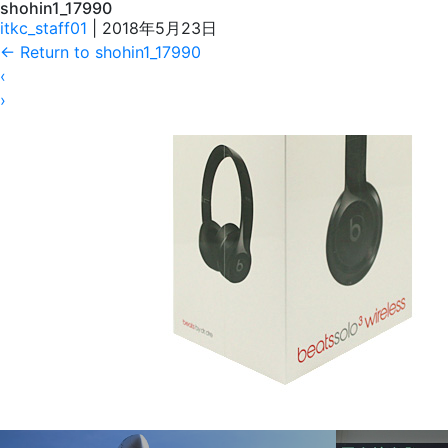
shohin1_17990
itkc_staff01
|
2018年5月23日
←
Return to shohin1_17990
‹
›