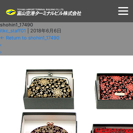
shohin1_17490
itkc_staff01
|
2018年6月6日
←
Return to shohin1_17490
‹
›