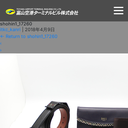
shohin1_17260
itkc_kanri
|
2018年4月9日
←
Return to shohin1_17260
‹
›