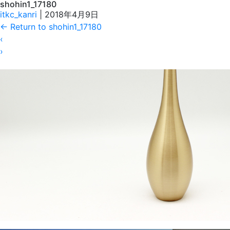
shohin1_17180
itkc_kanri
|
2018年4月9日
←
Return to shohin1_17180
‹
›