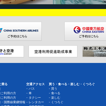
に乗る
交通アクセス
買う・食べる・楽しむ・くつろぐ
表
バス
買う
線ご利用の方
車
食べる
線ご利用の方
タクシー
楽しむ
線・国際線乗継情報
レンタカー
くつろぐ