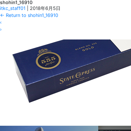
shohin1_16910
itkc_staff01
|
2018年6月5日
←
Return to shohin1_16910
‹
›