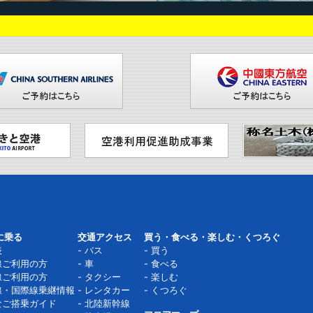
に乗る
交通アクセス
買う・食べる・楽しむ・くつろぐ
表
バス
買う
線ご利用の方
車
食べる
線ご利用の方
タクシー
楽しむ
線・国際線乗継情報
レンタカー
くつろぐ
なご搭乗ガイド
北陸新幹線