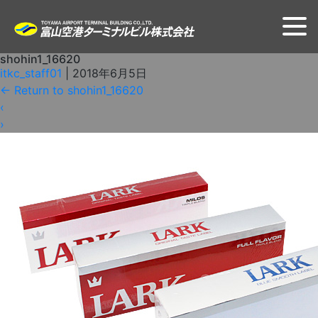
shohin1_16620
itkc_staff01
|
2018年6月5日
←
Return to shohin1_16620
‹
›