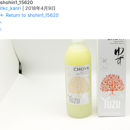
shohin1_15620
itkc_kanri
|
2018年4月9日
←
Return to shohin1_15620
‹
›