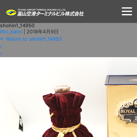
shohin1_14950
itkc_kanri
|
2018年4月9日
←
Return to shohin1_14950
‹
›