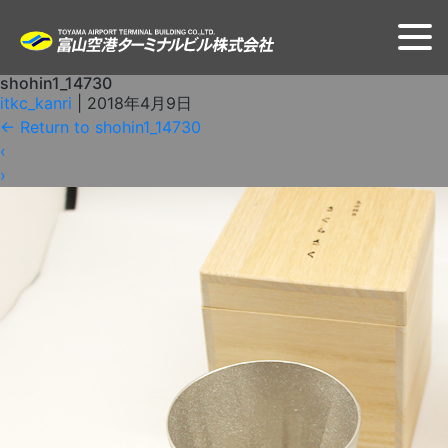
shohin1_14730
itkc_kanri
|
2018年4月9日
←
Return to shohin1_14730
‹
›