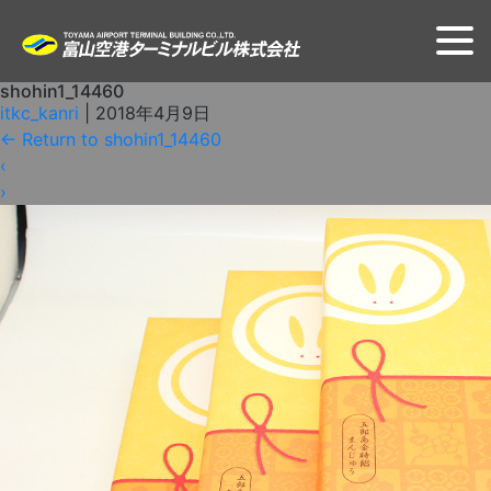
shohin1_14460
itkc_kanri
|
2018年4月9日
←
Return to shohin1_14460
‹
›