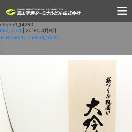
shohin1_14260
itkc_kanri
|
2018年4月9日
←
Return to shohin1_14260
‹
›