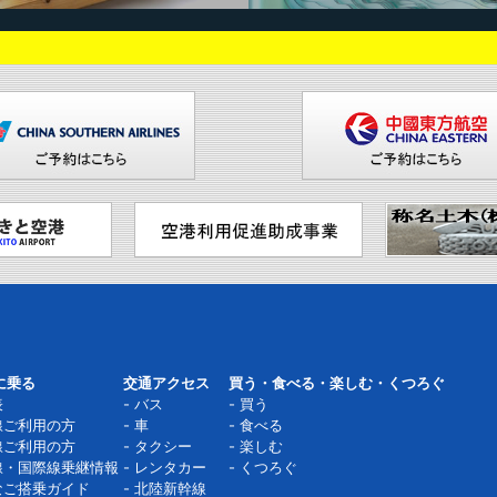
に乗る
交通アクセス
買う・食べる・楽しむ・くつろぐ
表
バス
買う
線ご利用の方
車
食べる
線ご利用の方
タクシー
楽しむ
線・国際線乗継情報
レンタカー
くつろぐ
なご搭乗ガイド
北陸新幹線