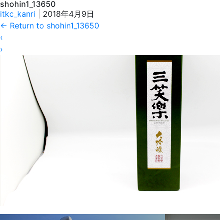
shohin1_13650
itkc_kanri
|
2018年4月9日
←
Return to shohin1_13650
‹
›