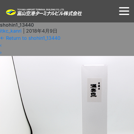
shohin1_13440
itkc_kanri
|
2018年4月9日
←
Return to shohin1_13440
‹
›