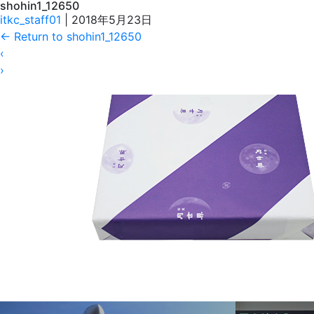
shohin1_12650
itkc_staff01
|
2018年5月23日
←
Return to shohin1_12650
‹
›