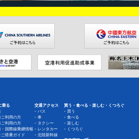
に乗る
交通アクセス
買う・食べる・楽しむ・くつろぐ
表
バス
買う
線ご利用の方
車
食べる
線ご利用の方
タクシー
楽しむ
線・国際線乗継情報
レンタカー
くつろぐ
なご搭乗ガイド
北陸新幹線