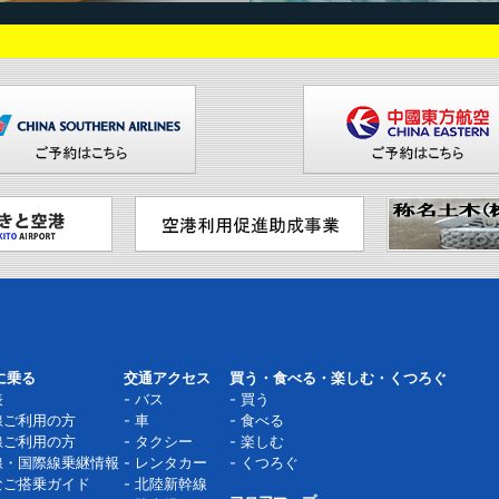
に乗る
交通アクセス
買う・食べる・楽しむ・くつろぐ
表
バス
買う
線ご利用の方
車
食べる
線ご利用の方
タクシー
楽しむ
線・国際線乗継情報
レンタカー
くつろぐ
なご搭乗ガイド
北陸新幹線