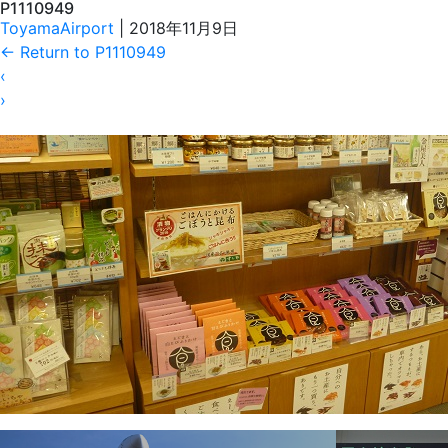
P1110949
ToyamaAirport
|
2018年11月9日
←
Return to P1110949
‹
›