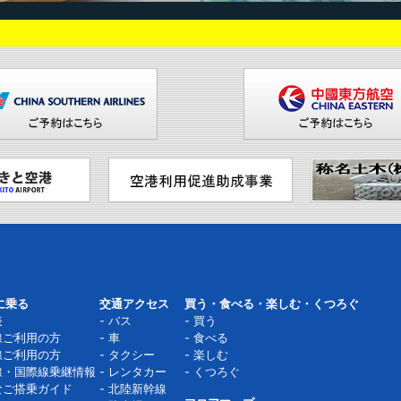
に乗る
交通アクセス
買う・食べる・楽しむ・くつろぐ
表
バス
買う
線ご利用の方
車
食べる
線ご利用の方
タクシー
楽しむ
線・国際線乗継情報
レンタカー
くつろぐ
なご搭乗ガイド
北陸新幹線