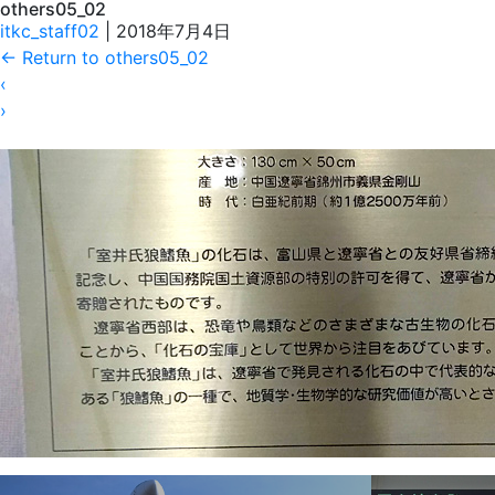
others05_02
itkc_staff02
|
2018年7月4日
←
Return to others05_02
‹
›