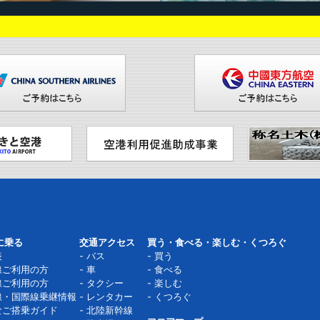
に乗る
交通アクセス
買う・食べる・楽しむ・くつろぐ
表
バス
買う
線ご利用の方
車
食べる
線ご利用の方
タクシー
楽しむ
線・国際線乗継情報
レンタカー
くつろぐ
なご搭乗ガイド
北陸新幹線