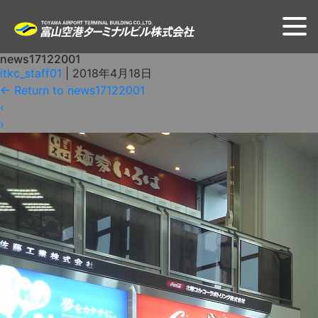
news17122001
itkc_staff01
|
2018年4月18日
←
Return to news17122001
‹
›