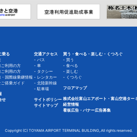
に乗る
交通アクセス
買う・食べる・楽しむ・くつろぐ
表
バス
買う
線ご利用の方
車
食べる
線ご利用の方
タクシー
楽しむ
線・国際線乗継情報
レンタカー
くつろぐ
なご搭乗ガイド
北陸新幹線
フロアマップ
駐車場
報
株式会社富山エアポート・富山空港ター
合せ
サイトポリシー
経営情報
サイトマップ
看板広告・バナー広告募集
Copyright (C) TOYAMA AIRPORT TERMINAL BUILDING,.All rights reserved.