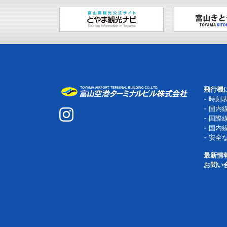
飛行機
時刻
国内
国際
国内
安全
最新情
お問い