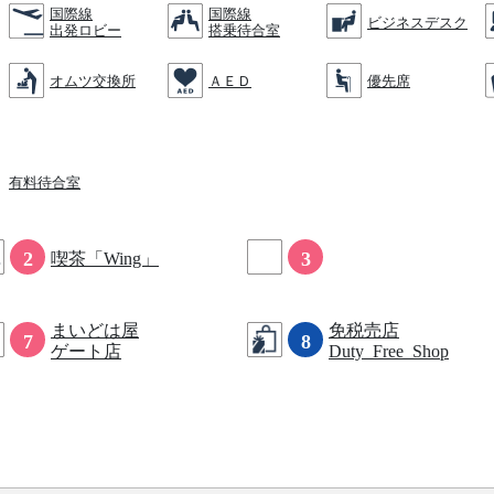
国際線
国際線
ビジネスデスク
出発ロビー
搭乗待合室
オムツ交換所
ＡＥＤ
優先席
有料待合室
2
3
喫茶「Wing」
まいどは屋
免税売店
7
8
ゲート店
Duty Free Shop