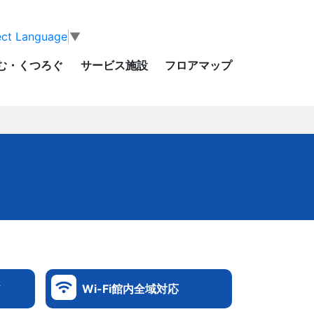
ect Language
▼
む・くつろぐ
サービス施設
フロアマップ
ム
Wi-Fi館内全域対応