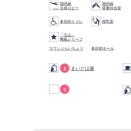
国内線
国内線
出発ロビー
搭乗待合室
多目的トイレ
授乳室
「立山」
陶板レリーフ
ラウンジらいちょう
多目的ホール
1
まいどは屋
5