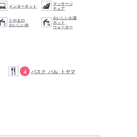
マッサージ
インターネット
チェア
おいしいお湯
とやまの
ホット
おいしい水
ウォーター
4
バスク バル トヤマ