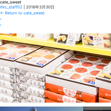
cate_sweet
itkc_staff02
|
2018年3月30日
←
Return to cate_sweet
‹
›