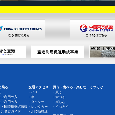
に乗る
交通アクセス
買う・食べる・楽しむ・くつろぐ
表
バス
買う
線ご利用の方
車
食べる
線ご利用の方
タクシー
楽しむ
線・国際線乗継情報
レンタカー
くつろぐ
なご搭乗ガイド
北陸新幹線