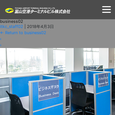
business02
itkc_staff02
|
2018年4月3日
←
Return to business02
‹
›