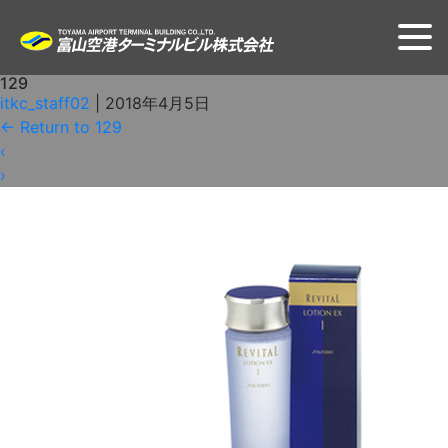
129
itkc_staff02
|
2018年4月5日
←
Return to 129
‹
›