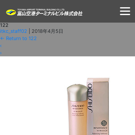
122
itkc_staff02
|
2018年4月5日
←
Return to 122
‹
›