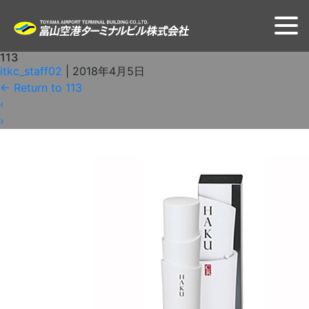
113
itkc_staff02
|
2018年4月5日
←
Return to 113
‹
›