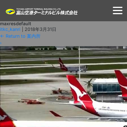
maxresdefault
itkc_kanri
|
2018年3月31日
←
Return to 案内所
›