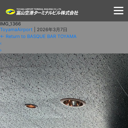
IMG_1366
ToyamaAirport
|
2026年3月7日
←
Return to BASQUE BAR TOYAMA
‹
›