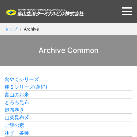
トップ
Archive
Archive Common
食やくシリーズ
棒Ｓシリーズ(蒲鉾)
富山のお米
とろろ昆布
昆布巻き
山菜昆布〆
ご飯の素
ゆず 各種