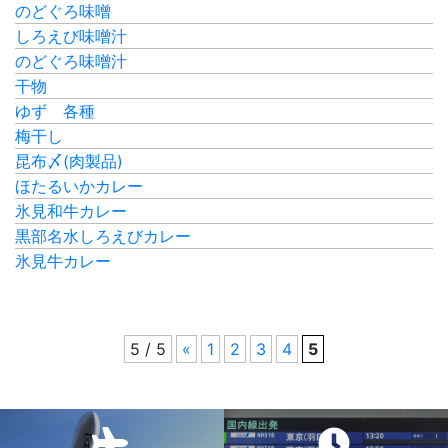
のどぐろ味噌
しろえび味噌汁
のどぐろ味噌汁
干物
ゆず 各種
梅干し
昆布〆(肉製品)
ほたるいかカレー
氷見和牛カレー
黒部名水しろえびカレー
氷見牛カレー
5 / 5
«
1
2
3
4
5