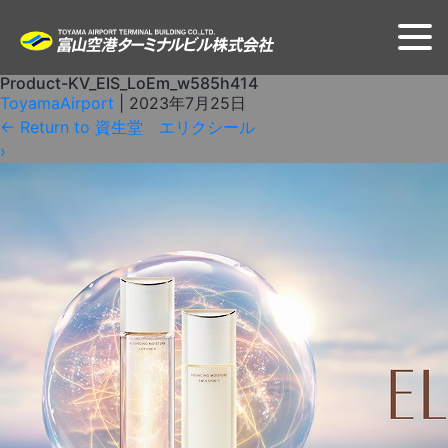
Product-KV_EIS_LoEm_w585h414
ToyamaAirport
|
2023年7月25日
←
Return to 資生堂 エリクシール
›