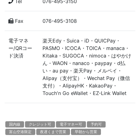
Tel
076-495-3150
Fax
076-495-3108
電子マネ
楽天Edy・Suica・iD・QUICPay・
ー/QRコー
PASMO・ICOCA・TOICA・manaca・
ド決済
Kitaka・SUGOCA・nimoca・はやかけ
ん・WAON・nanaco・paypay・ⅾ払
い・au pay・楽天Pay・メルペイ・
Alipay（支付宝）・Wechat Pay（微信
支付）・AlipayHK・KakaoPay・
Touch'n Go eWallet・EZ-Link Wallet
国内線
クレジット可
電子マネー可
予約可
富山空港限定
夜遅くまで営業
早朝から営業