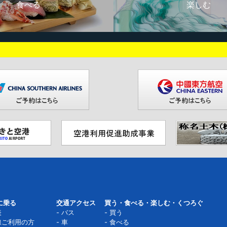
食べる
楽しむ
に乗る
交通アクセス
買う・食べる・楽しむ・くつろぐ
表
バス
買う
線ご利用の方
車
食べる