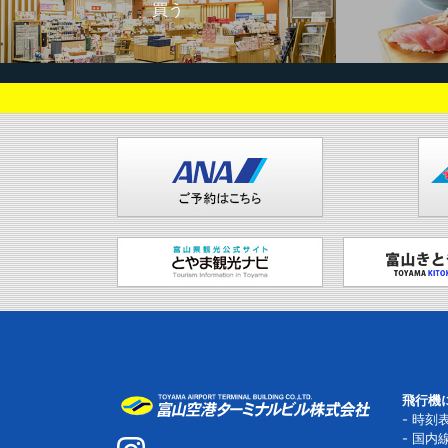
買う
飛行機
時刻
国内