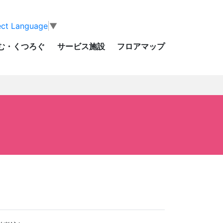
ect Language
▼
む・くつろぐ
サービス施設
フロアマップ