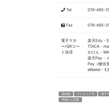
Tel
076-495-3
Fax
076-495-3
電子マネ
楽天Edy・S
ー/QRコー
TOICA・ma
ド決済
かけん・WAO
楽天Pay・メ
Pay（微信支付
eWallet・EZ
国内線
クレジット可
電子
早朝から営業