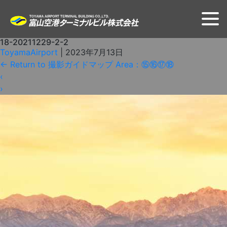
18-20211229-2-2
ToyamaAirport
|
2023年7月13日
←
Return to 撮影ガイドマップ Area：⑮⑯⑰⑱
‹
›