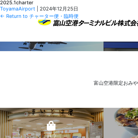
2025.1charter
2025.1charter.pdf
ToyamaAirport
|
2024年12月25日
←
Return to チャーター便・臨時便
本日のフライト情報
富山空港限定おみや
買う