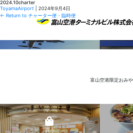
2024.10charter
2024.10charter.pdf
ToyamaAirport
|
2024年9月4日
←
Return to チャーター便・臨時便
本日のフライト情報
富山空港限定おみや
買う