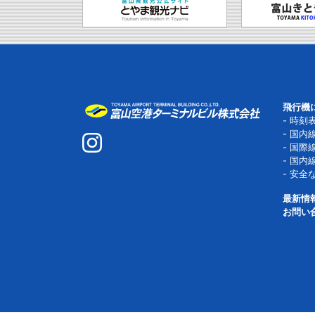
飛行機
時刻
国内
国際
国内
安全
最新情
お問い