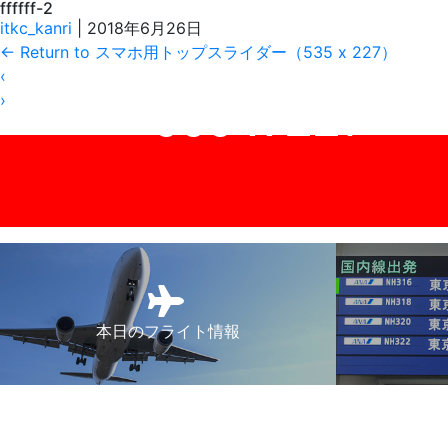
ffffff-2
itkc_kanri
|
2018年6月26日
←
Return to スマホ用トップスライダー（535 x 227）
‹
›
本日のフライト情報