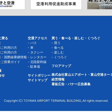
に乗る
交通アクセス
買う・食べる・楽しむ・くつろぐ
表
バス
買う
線ご利用の方
車
食べる
線ご利用の方
タクシー
楽しむ
線・国際線乗継情報
レンタカー
くつろぐ
なご搭乗ガイド
北陸新幹線
フロアマップ
駐車場
報
株式会社富山エアポート・富山空港ター
合せ
サイトポリシー
経営情報
サイトマップ
看板広告・バナー広告募集
Copyright (C) TOYAMA AIRPORT TERMINAL BUILDING,.All rights reserved.