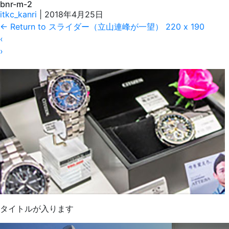
bnr-m-2
itkc_kanri
|
2018年4月25日
←
Return to スライダー（立山連峰が一望） 220 x 190
‹
›
タイトルが入ります