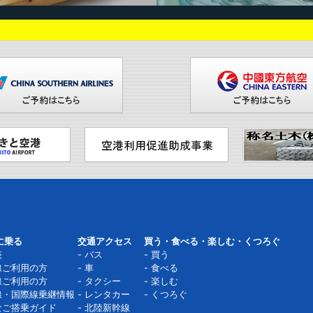
に乗る
交通アクセス
買う・食べる・楽しむ・くつろぐ
表
バス
買う
線ご利用の方
車
食べる
線ご利用の方
タクシー
楽しむ
線・国際線乗継情報
レンタカー
くつろぐ
なご搭乗ガイド
北陸新幹線