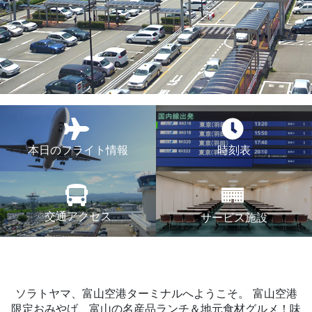
本日のフライト情報
時刻表
交通アクセス
サービス施設
ソラトヤマ、富山空港ターミナルへようこそ。
富山空港
限定おみやげ、富山の名産品ランチ＆地元食材グルメ！味