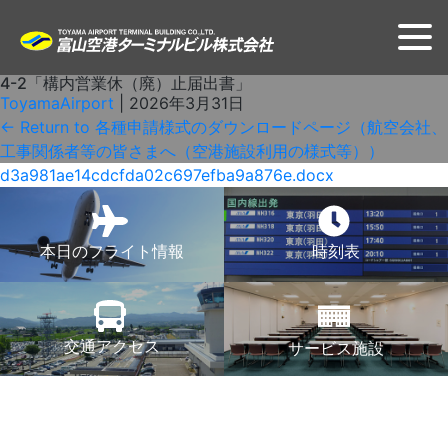
4-2「構内営業休（廃）止届出書」
ToyamaAirport
|
2026年3月31日
←
Return to 各種申請様式のダウンロードページ（航空会社、
工事関係者等の皆さまへ（空港施設利用の様式等））
d3a981ae14cdcfda02c697efba9a876e.docx
本日のフライト情報
時刻表
交通アクセス
サービス施設