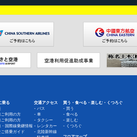
に乗る
交通アクセス
買う・食べる・楽しむ・くつろぐ
表
バス
買う
線ご利用の方
車
食べる
線ご利用の方
タクシー
楽しむ
線・国際線乗継情報
レンタカー
くつろぐ
なご搭乗ガイド
北陸新幹線
フロアマップ